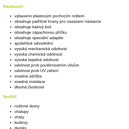
Vlastnosti:
vybaveno plastovým pochozím roštem
obsahuje patřičné hrany pro nasazení nástavce
obsahuje kalový koš
obsahuje zápachovou příčku
obsahuje speciální adaptér
spolehlivé odvodnění
vysoká mechanická odolnost
vysoká chemická odolnost
vysoká tepelná odolnost
odolnost proti povětrnostním vlivům
odolnost proti UV záření
snadná údržba
snadná instalace
dlouhá životnost
Využití:
rodinné domy
chalupy
chaty
budovy
dvorky