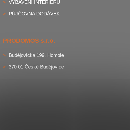
VYBAVENÍ INTERIÉRU
PŮJČOVNA DODÁVEK
PRODOMOS s.r.o.
Budějovická 199, Homole
370 01 České Budějovice