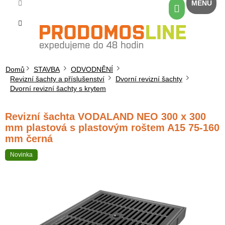
Přejít
Nákupní
na
košík
obsah
Domů
STAVBA
ODVODNĚNÍ
Revizní šachty a příslušenství
Dvorní revizní šachty
Dvorní revizní šachty s krytem
Revizní šachta VODALAND NEO 300 x 300
mm plastová s plastovým roštem A15 75-160
mm černá
Novinka