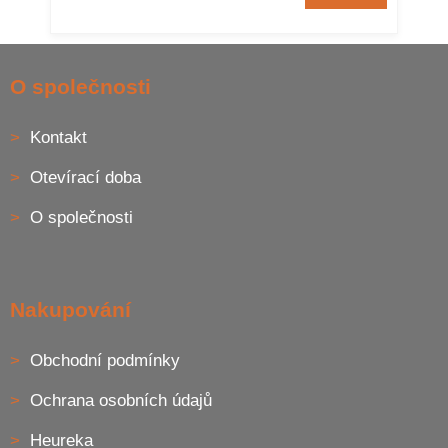
Z
á
O společnosti
p
a
Kontakt
t
í
Otevírací doba
O společnosti
Nakupování
Obchodní podmínky
Ochrana osobních údajů
Heureka