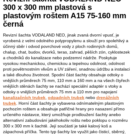
300 x 300 mm plastová s
plastovým roštem A15 75-160 mm
černá
Revizní šachta VODALAND NEO, jinak zvaná dvorní vpusť, je
vyrobená z velmi odolného polypropylenu a slouží pro spolehlivý a
účinný sběr i odvod povrchové vody z ploch rodinných domů,
chalup, chat, budov, dvorků, teras, zahrad, pěších zón, cyklostezek
a chodníků do kanalizace nebo podzemní nádrže. Poskytuje
vysokou mechanickou, chemickou a tepelnou odolnost, odolnost
proti povětrnostním vlivům a UV záření, snadnou údržbu a instalaci
a také dlouhou životnost. Spodní část šachty obsahuje odtoky o
vnějších průměrech 75 mm, 110 mm a 160 mm a na všech čtyřech
vnějších stěnách šachty se nachází speciální adaptér s vtoky a
odtoky o vnějších průměrech 75 mm a 110 mm pro napojení
kanalizačních trubek
,
odpadních trubek
nebo
drenážních
trubek
. Horní část šachty je vybavena odnímatelným plastovým
pochozím roštem a obsahuje patřičné hrany pro nasazení přímo
určeného nástavce, který umožňuje prodloužení šachty anebo
alternativní zabudování jakéhokoliv roštu nebo poklopu o rozměru
300 x 300 mm k šachtě. Její součástí je také kalový koš a
zápachová příčka. Tento typ šachty lze využít jako čisticí, sběrný,