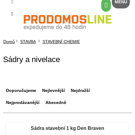
Přejít
Nákupní
na
košík
obsah
Domů
STAVBA
STAVEBNÍ CHEMIE
Sádry a nivelace
Ř
a
Doporučujeme
Nejlevnější
Nejdražší
z
e
Nejprodávanější
Abecedně
n
í
V
p
ý
Sádra stavební 1 kg Den Braven
r