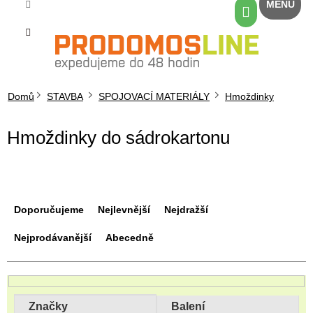
Přejít
Nákupní
na
košík
obsah
Domů
STAVBA
SPOJOVACÍ MATERIÁLY
Hmoždinky
Hmoždinky do sádrokartonu
Ř
a
Doporučujeme
Nejlevnější
Nejdražší
z
e
Nejprodávanější
Abecedně
n
í
p
r
Značky
Balení