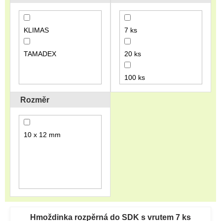
o
d
u
KLIMAS
7 ks
k
t
TAMADEX
20 ks
ů
100 ks
Rozměr
10 x 12 mm
V
ý
Hmoždinka rozpěrná do SDK s vrutem 7 ks