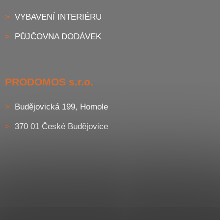
VYBAVENÍ INTERIÉRU
PŮJČOVNA DODÁVEK
PRODOMOS s.r.o.
Budějovická 199, Homole
370 01 České Budějovice