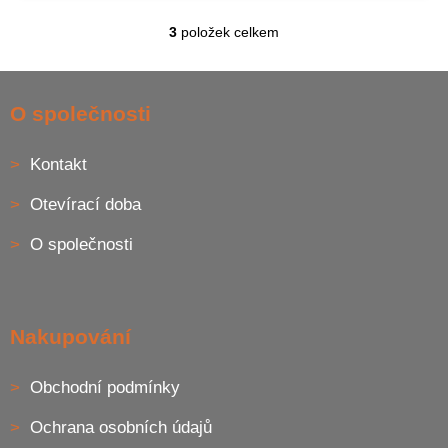
3
položek celkem
O
v
l
Z
á
á
O společnosti
d
p
a
a
c
Kontakt
t
í
í
p
Otevírací doba
r
v
O společnosti
k
y
v
ý
p
Nakupování
i
s
u
Obchodní podmínky
Ochrana osobních údajů