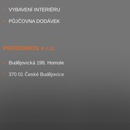
VYBAVENÍ INTERIÉRU
PŮJČOVNA DODÁVEK
PRODOMOS s.r.o.
Budějovická 199, Homole
370 01 České Budějovice