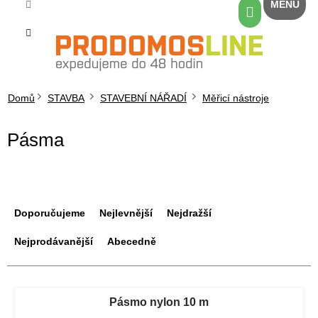
Přejít
Nákupní
na
košík
obsah
Domů
STAVBA
STAVEBNÍ NÁŘADÍ
Měřicí nástroje
Pásma
Ř
a
Doporučujeme
Nejlevnější
Nejdražší
z
e
Nejprodávanější
Abecedně
n
í
V
p
ý
Pásmo nylon 10 m
r