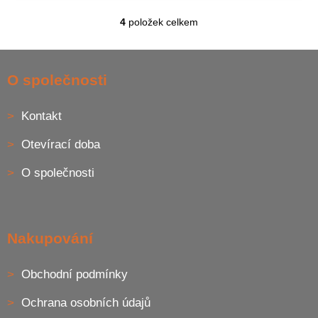
4
položek celkem
O
v
l
Z
á
á
O společnosti
d
p
a
a
c
Kontakt
t
í
í
p
Otevírací doba
r
v
O společnosti
k
y
v
ý
p
Nakupování
i
s
u
Obchodní podmínky
Ochrana osobních údajů