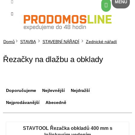
Přejít
Nákupní
na
košík
obsah
Domů
STAVBA
STAVEBNÍ NÁŘADÍ
Zednické nářadí
Řezačky na dlažbu a obklady
Ř
a
Doporučujeme
Nejlevnější
Nejdražší
z
e
Nejprodávanější
Abecedně
n
í
V
p
ý
STAVTOOL Řezačka obkladů 400 mm s
r
ložiskovým vedením