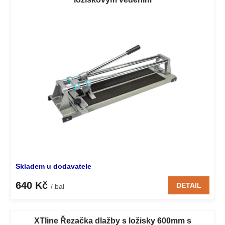
p
o
i
d
s
u
p
k
r
t
o
ů
d
u
k
t
ů
Skladem u dodavatele
640 Kč
DETAIL
/ bal
XTline Řezačka dlažby s ložisky 600mm s