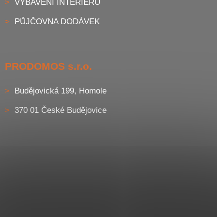
VYBAVENÍ INTERIÉRU
PŮJČOVNA DODÁVEK
PRODOMOS s.r.o.
Budějovická 199, Homole
370 01 České Budějovice