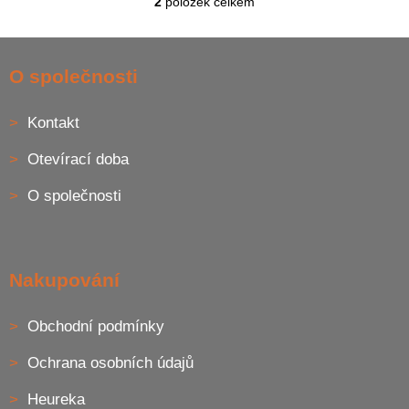
2
položek celkem
O
v
l
Z
á
á
O společnosti
d
p
a
a
c
Kontakt
t
í
í
p
Otevírací doba
r
v
O společnosti
k
y
v
ý
p
Nakupování
i
s
u
Obchodní podmínky
Ochrana osobních údajů
Heureka