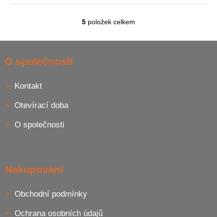
5
položek celkem
O
v
l
Z
á
á
O společnosti
d
p
a
a
c
Kontakt
t
í
í
p
Otevírací doba
r
v
O společnosti
k
y
v
ý
p
Nakupování
i
s
u
Obchodní podmínky
Ochrana osobních údajů