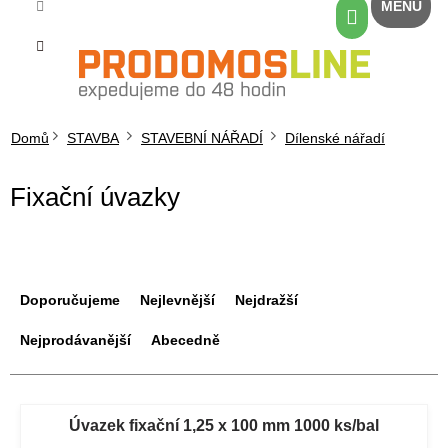
Přejít
Nákupní
na
košík
obsah
Domů
STAVBA
STAVEBNÍ NÁŘADÍ
Dílenské nářadí
Fixační úvazky
Ř
a
Doporučujeme
Nejlevnější
Nejdražší
z
e
Nejprodávanější
Abecedně
n
í
V
p
ý
Úvazek fixační 1,25 x 100 mm 1000 ks/bal
r