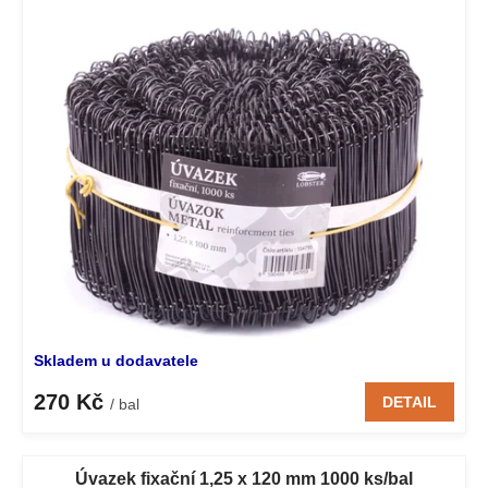
p
o
i
d
s
u
p
k
r
t
o
ů
d
u
k
t
ů
Skladem u dodavatele
270 Kč
DETAIL
/ bal
Úvazek fixační 1,25 x 120 mm 1000 ks/bal