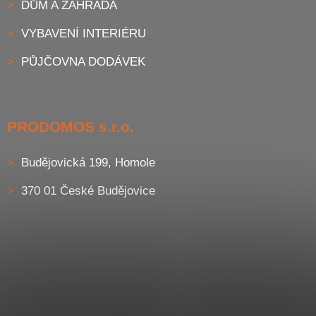
DŮM A ZAHRADA
VYBAVENÍ INTERIÉRU
PŮJČOVNA DODÁVEK
PRODOMOS s.r.o.
Budějovická 199, Homole
370 01 České Budějovice