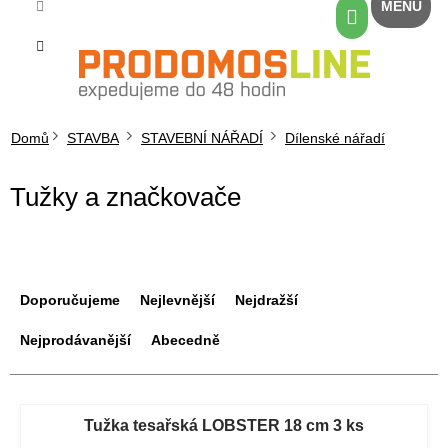
Přejít
Nákupní
na
košík
obsah
Domů
STAVBA
STAVEBNÍ NÁŘADÍ
Dílenské nářadí
Tužky a značkovače
Ř
a
Doporučujeme
Nejlevnější
Nejdražší
z
e
Nejprodávanější
Abecedně
n
í
V
p
ý
Tužka tesařská LOBSTER 18 cm 3 ks
r