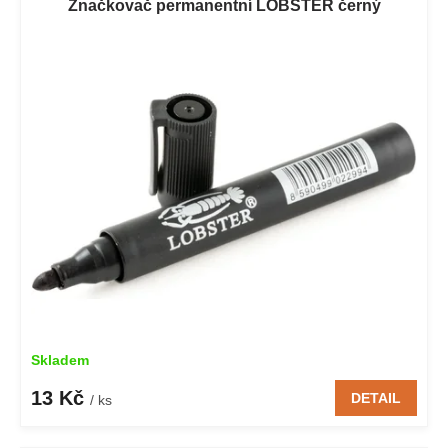
Značkovač permanentní LOBSTER černý
Skladem
13 Kč
DETAIL
/ ks