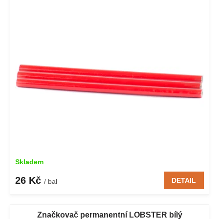
p
o
i
d
s
u
p
k
r
t
o
ů
d
u
k
t
ů
Skladem
26 Kč
DETAIL
/ bal
Značkovač permanentní LOBSTER bílý