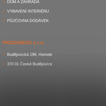
DŮM A ZAHRADA
VYBAVENÍ INTERIÉRU
PŮJČOVNA DODÁVEK
PRODOMOS s.r.o.
Budějovická 199, Homole
370 01 České Budějovice