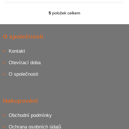
5
položek celkem
O
v
l
Z
á
á
O společnosti
d
p
a
a
c
Kontakt
t
í
í
p
Otevírací doba
r
v
O společnosti
k
y
v
ý
p
Nakupování
i
s
u
Obchodní podmínky
Ochrana osobních údajů